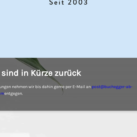
 sind in Kürze zurück
ungen nehmen wir bis dahin gerne per E-Mail an
post@buchegger-ab-
om
entgegen.