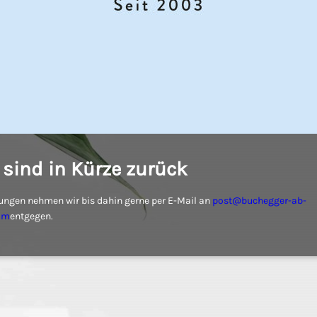
 sind in Kürze zurück
ungen nehmen wir bis dahin gerne per E-Mail an
post@buchegger-ab-
om
entgegen.