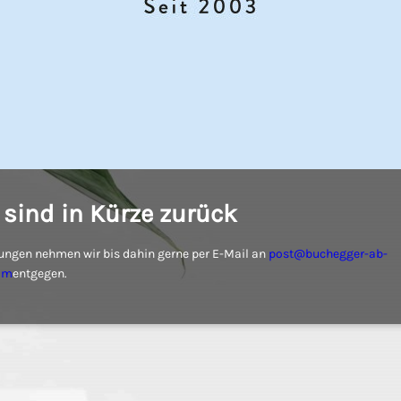
 sind in Kürze zurück
ungen nehmen wir bis dahin gerne per E-Mail an
post@buchegger-ab-
om
entgegen.